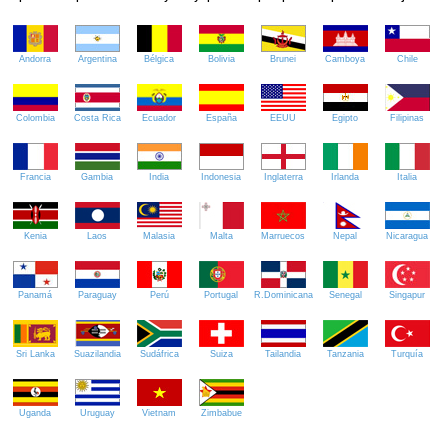
Andorra
Argentina
Bélgica
Bolivia
Brunei
Camboya
Chile
Colombia
Costa Rica
Ecuador
España
EEUU
Egipto
Filipinas
Francia
Gambia
India
Indonesia
Inglaterra
Irlanda
Italia
Kenia
Laos
Malasia
Malta
Marruecos
Nepal
Nicaragua
Panamá
Paraguay
Perú
Portugal
R.Dominicana
Senegal
Singapur
Sri Lanka
Suazilandia
Sudáfrica
Suiza
Tailandia
Tanzania
Turquía
Uganda
Uruguay
Vietnam
Zimbabue