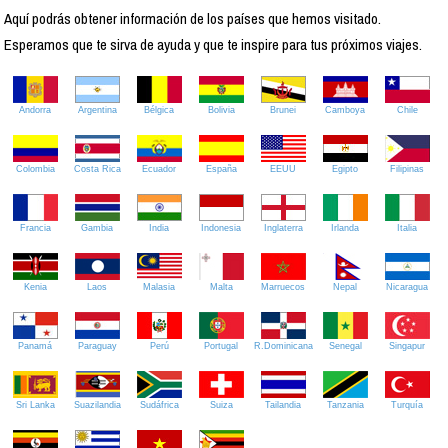
Aquí podrás obtener información de los países que hemos visitado.
Esperamos que te sirva de ayuda y que te inspire para tus próximos viajes.
Andorra
Argentina
Bélgica
Bolivia
Brunei
Camboya
Chile
Colombia
Costa Rica
Ecuador
España
EEUU
Egipto
Filipinas
Francia
Gambia
India
Indonesia
Inglaterra
Irlanda
Italia
Kenia
Laos
Malasia
Malta
Marruecos
Nepal
Nicaragua
Panamá
Paraguay
Perú
Portugal
R.Dominicana
Senegal
Singapur
Sri Lanka
Suazilandia
Sudáfrica
Suiza
Tailandia
Tanzania
Turquía