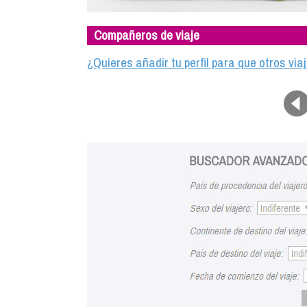
Compañeros de viaje
¿Quieres añadir tu perfil para que otros vi