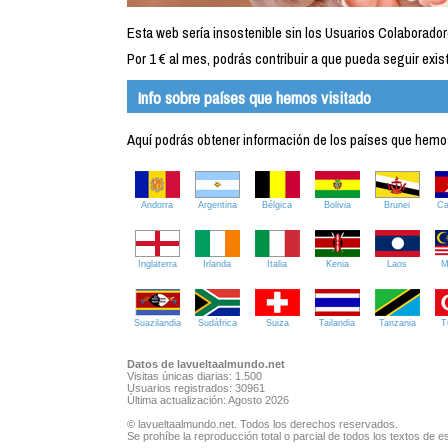
Esta web sería insostenible sin los Usuarios Colaborador
Por 1 € al mes, podrás contribuir a que pueda seguir exist
Info sobre países que hemos visitado
Aquí podrás obtener información de los países que hemos 
Andorra
Argentina
Bélgica
Bolivia
Brunei
C
Inglaterra
Irlanda
Italia
Kenia
Laos
M
Suazilandia
Sudáfrica
Suiza
Tailandia
Tanzania
T
Datos de lavueltaalmundo.net
Visitas únicas diarias: 1.500
Usuarios registrados: 30961
Última actualización: Agosto 2026
© lavueltaalmundo.net. Todos los derechos reservados.
Se prohíbe la reproducción total o parcial de todos los textos de es