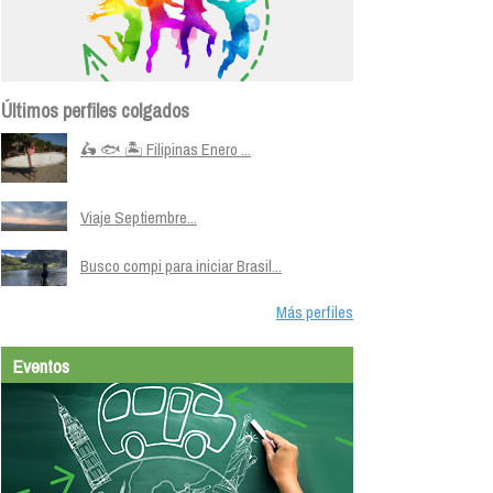
Últimos perfiles colgados
🛵 🐟 🏝️ Filipinas Enero ...
Viaje Septiembre...
Busco compi para iniciar Brasil...
Más perfiles
Eventos