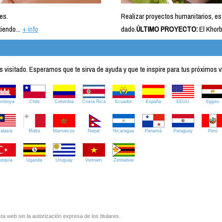
es.
Realizar proyectos humanitarios, es
iendo...
+ info
dado.
ÚLTIMO PROYECTO:
El Khorb
visitado. Esperamos que te sirva de ayuda y que te inspire para tus próximos v
amboya
Chile
Colombia
Costa Rica
Ecuador
España
EEUU
Egipto
alasia
Malta
Marruecos
Nepal
Nicaragua
Panamá
Paraguay
Perú
urquía
Uganda
Uruguay
Vietnam
Zimbabue
ta web sin la autorización expresa de los titulares.