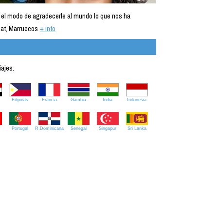
 el modo de agradecerle al mundo lo que nos ha
at, Marruecos
+ info
iajes.
Filipinas
Francia
Gambia
India
Indonesia
Portugal
R.Dominicana
Senegal
Singapur
Sri Lanka