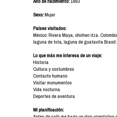
Año de nacimiento:
1983
Sexo:
Mujer
Países visitados:
México: Rivera Maya, chichen itza. Colombia:
laguna de tota, laguna de guatavita Brasil
Lo que más me interesa de un viaje:
Historia
Cultura y costumbres
Contacto humano
Visitar monumentos
Vida nocturna
Deportes de aventura
Mi planificación:
Antes de salir me hago un plan orientativo 