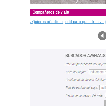
Compañeros de viaje
¿Quieres añadir tu perfil para que otros vi