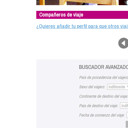
Compañeros de viaje
¿Quieres añadir tu perfil para que otros vi