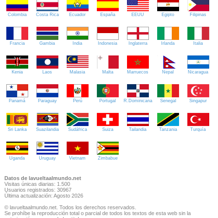
Colombia
Costa Rica
Ecuador
España
EEUU
Egipto
Filipinas
Francia
Gambia
India
Indonesia
Inglaterra
Irlanda
Italia
Kenia
Laos
Malasia
Malta
Marruecos
Nepal
Nicaragua
Panamá
Paraguay
Perú
Portugal
R.Dominicana
Senegal
Singapur
Sri Lanka
Suazilandia
Sudáfrica
Suiza
Tailandia
Tanzania
Turquía
Uganda
Uruguay
Vietnam
Zimbabue
Datos de lavueltaalmundo.net
Visitas únicas diarias: 1.500
Usuarios registrados: 30967
Última actualización: Agosto 2026
© lavueltaalmundo.net. Todos los derechos reservados.
Se prohíbe la reproducción total o parcial de todos los textos de esta web sin la