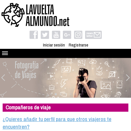
Iniciar sesión
Registrarse
Quienes somos
El proyecto
Blog
Viaja con nosotros
Camino solidario
Compañeros de viaje
Libros
Club de viajes
¿Quieres añadir tu perfil para que otros viajeros te
Compañeros de viaje
encuentren?