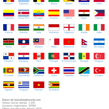
Andorra
Argentina
Bélgica
Bolivia
Brunei
Camboya
Chile
Colombia
Costa Rica
Ecuador
España
EEUU
Egipto
Filipinas
Francia
Gambia
India
Indonesia
Inglaterra
Irlanda
Italia
Kenia
Laos
Malasia
Malta
Marruecos
Nepal
Nicaragua
Panamá
Paraguay
Perú
Portugal
R.Dominicana
Senegal
Singapur
Sri Lanka
Suazilandia
Sudáfrica
Suiza
Tailandia
Tanzania
Turquía
Uganda
Uruguay
Vietnam
Zimbabue
Datos de lavueltaalmundo.net
Visitas únicas diarias: 1.500
Usuarios registrados: 30958
Última actualización: Agosto 2026