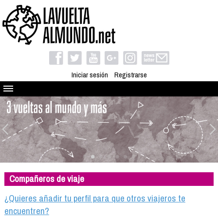
Iniciar sesión
Registrarse
Quienes somos
El proyecto
Blog
Viaja con nosotros
Camino solidario
Compañeros de viaje
Libros
Club de viajes
¿Quieres añadir tu perfil para que otros viajeros te
Compañeros de viaje
encuentren?