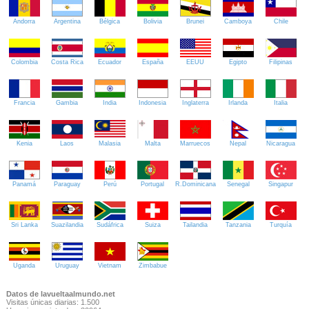
Andorra
Argentina
Bélgica
Bolivia
Brunei
Camboya
Chile
Colombia
Costa Rica
Ecuador
España
EEUU
Egipto
Filipinas
Francia
Gambia
India
Indonesia
Inglaterra
Irlanda
Italia
Kenia
Laos
Malasia
Malta
Marruecos
Nepal
Nicaragua
Panamá
Paraguay
Perú
Portugal
R.Dominicana
Senegal
Singapur
Sri Lanka
Suazilandia
Sudáfrica
Suiza
Tailandia
Tanzania
Turquía
Uganda
Uruguay
Vietnam
Zimbabue
Datos de lavueltaalmundo.net
Visitas únicas diarias: 1.500