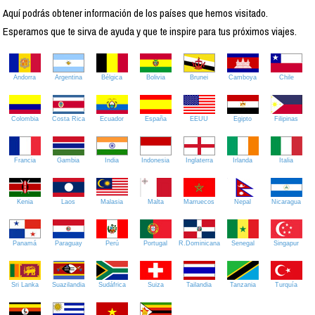
Aquí podrás obtener información de los países que hemos visitado.
Esperamos que te sirva de ayuda y que te inspire para tus próximos viajes.
Andorra
Argentina
Bélgica
Bolivia
Brunei
Camboya
Chile
Colombia
Costa Rica
Ecuador
España
EEUU
Egipto
Filipinas
Francia
Gambia
India
Indonesia
Inglaterra
Irlanda
Italia
Kenia
Laos
Malasia
Malta
Marruecos
Nepal
Nicaragua
Panamá
Paraguay
Perú
Portugal
R.Dominicana
Senegal
Singapur
Sri Lanka
Suazilandia
Sudáfrica
Suiza
Tailandia
Tanzania
Turquía