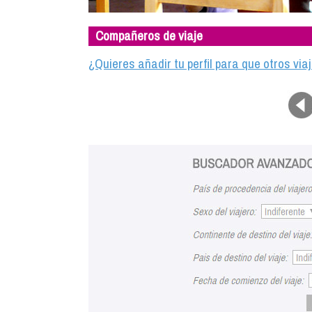
Compañeros de viaje
¿Quieres añadir tu perfil para que otros vi