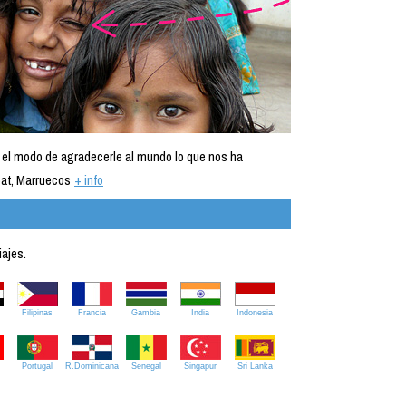
 el modo de agradecerle al mundo lo que nos ha
at, Marruecos
+ info
iajes.
Filipinas
Francia
Gambia
India
Indonesia
Portugal
R.Dominicana
Senegal
Singapur
Sri Lanka