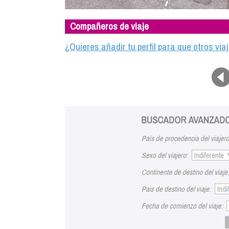
Compañeros de viaje
¿Quieres añadir tu perfil para que otros vi