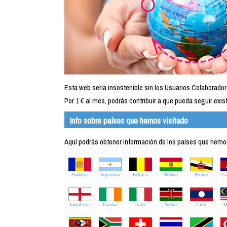
Esta web sería insostenible sin los Usuarios Colaborador
Por 1 € al mes, podrás contribuir a que pueda seguir exist
Info sobre países que hemos visitado
Aquí podrás obtener información de los países que hemos 
Andorra
Argentina
Bélgica
Bolivia
Brunei
C
Inglaterra
Irlanda
Italia
Kenia
Laos
M