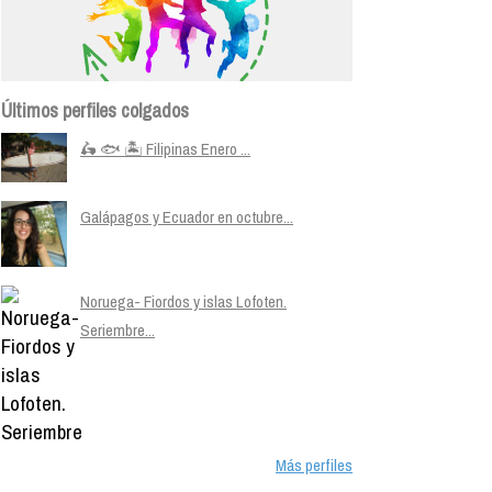
Últimos perfiles colgados
🛵 🐟 🏝️ Filipinas Enero ...
Galápagos y Ecuador en octubre...
Noruega- Fiordos y islas Lofoten.
Seriembre...
Más perfiles