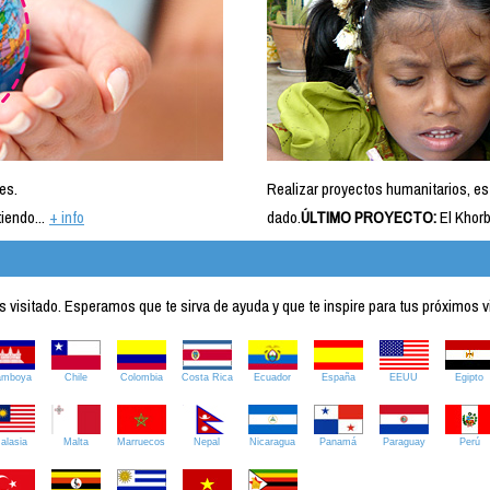
es.
Realizar proyectos humanitarios, es
iendo...
+ info
dado.
ÚLTIMO PROYECTO:
El Khorb
visitado. Esperamos que te sirva de ayuda y que te inspire para tus próximos v
amboya
Chile
Colombia
Costa Rica
Ecuador
España
EEUU
Egipto
alasia
Malta
Marruecos
Nepal
Nicaragua
Panamá
Paraguay
Perú