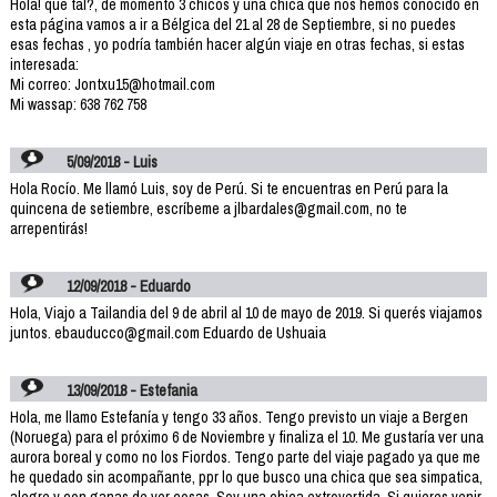
Hola! que tal?, de momento 3 chicos y una chica que nos hemos conocido en
esta página vamos a ir a Bélgica del 21 al 28 de Septiembre, si no puedes
esas fechas , yo podría también hacer algún viaje en otras fechas, si estas
interesada:
Mi correo: Jontxu15@hotmail.com
Mi wassap: 638 762 758
5/09/2018 - Luis
Hola Rocío. Me llamó Luis, soy de Perú. Si te encuentras en Perú para la
quincena de setiembre, escríbeme a jlbardales@gmail.com, no te
arrepentirás!
12/09/2018 - Eduardo
Hola, Viajo a Tailandia del 9 de abril al 10 de mayo de 2019. Si querés viajamos
juntos. ebauducco@gmail.com Eduardo de Ushuaia
13/09/2018 - Estefania
Hola, me llamo Estefanía y tengo 33 años. Tengo previsto un viaje a Bergen
(Noruega) para el próximo 6 de Noviembre y finaliza el 10. Me gustaría ver una
aurora boreal y como no los Fiordos. Tengo parte del viaje pagado ya que me
he quedado sin acompañante, ppr lo que busco una chica que sea simpatica,
alegre y con ganas de ver cosas. Soy una chica extrovertida. Si quieres venir