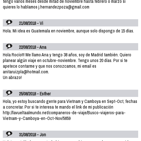
tengo varios meses desde mitad de noviembre hasta febrero o marzo si
quieres lo hablamos j.hernandezpoza@gmail.com
21/08/2018 - Vi
Hola. Mi idea es Guatemala en noviembre, aunque solo dispongo de 15 días.
22/08/2018 - Ana
Hola Rocío!!! Me llamo Ana y tengo 38 años, soy de Madrid también. Quiero
planear algún viaje en octubre-noviembre. Tengo unos 20 días. Por si te
apetece contarme y que nos conozcamos, mi email es
anitaruizpla@hotmail.com.
Un abrazo!
25/08/2018 - Esther
Hola, yo estoy buscando gente para Vietnam y Camboya en Sept-Oct, fechas
a concretar. Por si te interesa te mando el link de mi publicación
http://lavueltaalmundo.net/companeros-de-viaje/Busco-viajeros-para-
Vietnam-y-Camboya-en-Oct-Nov/5659
31/08/2018 - Jon