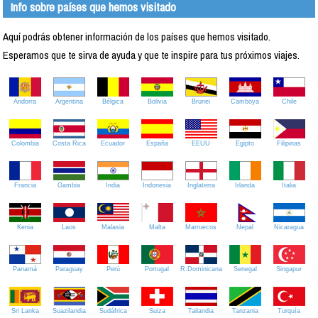
Info sobre países que hemos visitado
Aquí podrás obtener información de los países que hemos visitado.
Esperamos que te sirva de ayuda y que te inspire para tus próximos viajes.
Andorra
Argentina
Bélgica
Bolivia
Brunei
Camboya
Chile
Colombia
Costa Rica
Ecuador
España
EEUU
Egipto
Filipinas
Francia
Gambia
India
Indonesia
Inglaterra
Irlanda
Italia
Kenia
Laos
Malasia
Malta
Marruecos
Nepal
Nicaragua
Panamá
Paraguay
Perú
Portugal
R.Dominicana
Senegal
Singapur
Sri Lanka
Suazilandia
Sudáfrica
Suiza
Tailandia
Tanzania
Turquía