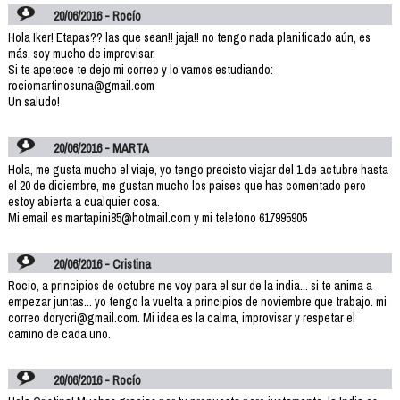
20/06/2016 - Rocío
Hola Iker! Etapas?? las que sean!! jaja!! no tengo nada planificado aún, es
más, soy mucho de improvisar.
Si te apetece te dejo mi correo y lo vamos estudiando:
rociomartinosuna@gmail.com
Un saludo!
20/06/2016 - MARTA
Hola, me gusta mucho el viaje, yo tengo precisto viajar del 1 de actubre hasta
el 20 de diciembre, me gustan mucho los paises que has comentado pero
estoy abierta a cualquier cosa.
Mi email es martapini85@hotmail.com y mi telefono 617995905
20/06/2016 - Cristina
Rocio, a principios de octubre me voy para el sur de la india... si te anima a
empezar juntas... yo tengo la vuelta a principios de noviembre que trabajo. mi
correo dorycri@gmail.com. Mi idea es la calma, improvisar y respetar el
camino de cada uno.
20/06/2016 - Rocío