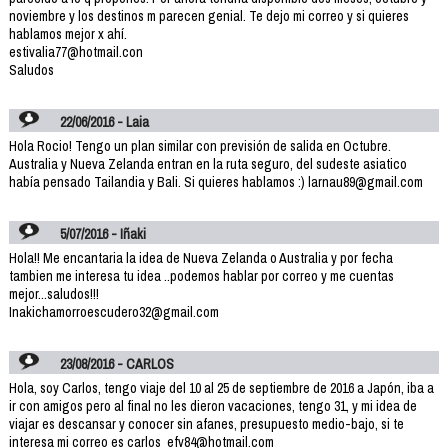
noviembre y los destinos m parecen genial. Te dejo mi correo y si quieres
hablamos mejor x ahí.
estivalia77@hotmail.con
Saludos
22/06/2016 - Laia
Hola Rocio! Tengo un plan similar con previsión de salida en Octubre.
Australia y Nueva Zelanda entran en la ruta seguro, del sudeste asiatico
había pensado Tailandia y Bali. Si quieres hablamos :) larnau89@gmail.com
5/07/2016 - Iñaki
Hola!! Me encantaria la idea de Nueva Zelanda o Australia y por fecha
tambien me interesa tu idea ..podemos hablar por correo y me cuentas
mejor...saludos!!!
Inakichamorroescudero32@gmail.com
23/08/2016 - CARLOS
Hola, soy Carlos, tengo viaje del 10 al 25 de septiembre de 2016 a Japón, iba a
ir con amigos pero al final no les dieron vacaciones, tengo 31, y mi idea de
viajar es descansar y conocer sin afanes, presupuesto medio-bajo, si te
interesa mi correo es carlos_efv84@hotmail.com