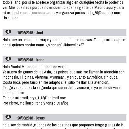
todo el año, por si te apetece organizar algo en cualquier fecha lo podemos
ver. Más que nada porque no encuentro apenas gente de Madrid aquí y para
mí es fundamental conocer antes y organizar juntos. alfa_79@outlook.com
Un saludo
19/08/2018 - Joel
Hola, soy un amante de viajar y conocer culturas nuevas. Te dejo mi Instagram
por si quieres contar conmigo por ahí: @travelinx87
19/08/2018 - Irene
Hola Rocío! Me encanta tu idea de viaje!!
Yo muero de ganas de ir a Asia, los países que más me llaman la atención son
Indonesia, Filipinas, Vietnam, Myanmar... y en cuanto a América, sin duda,
Costa Rica, pero también me adapto si el sitio me llama la atención.
Tengo vacaciones la segunda quincena de noviembre, si ya estás de viaje
podría unirme.
Te dejo mi email: crys_i_18@hotmail.com
Por cierto, me llamo Irene y tengo 35 años
20/08/2018 - jesus
hola soy de madrid ,muchos de los destinos que propones tengo ganas de ir ,