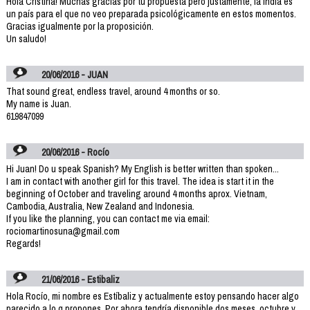
Hola Cristina! Muchas gracias por tu propuesta pero justamente, la India es
un país para el que no veo preparada psicológicamente en estos momentos.
Gracias igualmente por la proposición.
Un saludo!
20/06/2016 - JUAN
That sound great, endless travel, around 4 months or so.
My name is Juan.
619847099
20/06/2016 - Rocío
Hi Juan! Do u speak Spanish? My English is better written than spoken...
I am in contact with another girl for this travel. The idea is start it in the
beginning of October and traveling around 4 months aprox. Vietnam,
Cambodia, Australia, New Zealand and Indonesia.
If you like the planning, you can contact me via email:
rociomartinosuna@gmail.com
Regards!
21/06/2016 - Estibaliz
Hola Rocío, mi nombre es Estíbaliz y actualmente estoy pensando hacer algo
parecido a lo q propones. Por ahora tendría disponible dos meses, octubre y