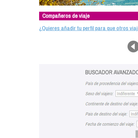
Compañeros de viaje
¿Quieres añadir tu perfil para que otros vi