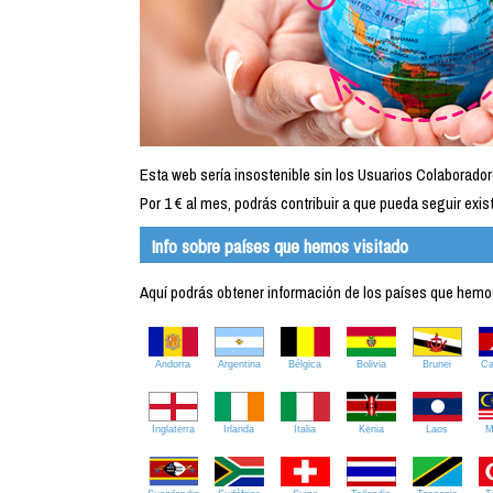
Esta web sería insostenible sin los Usuarios Colaborador
Por 1 € al mes, podrás contribuir a que pueda seguir exist
Info sobre países que hemos visitado
Aquí podrás obtener información de los países que hemos 
Andorra
Argentina
Bélgica
Bolivia
Brunei
C
Inglaterra
Irlanda
Italia
Kenia
Laos
M