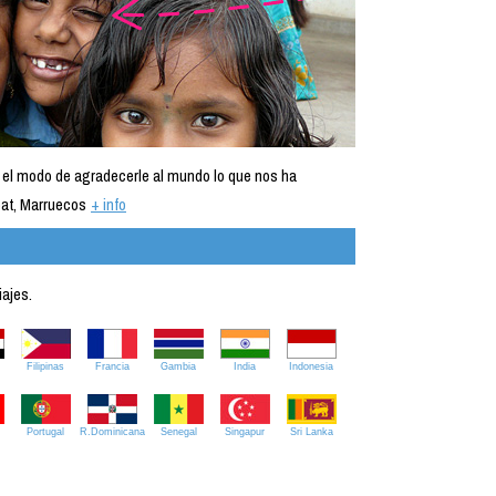
 el modo de agradecerle al mundo lo que nos ha
at, Marruecos
+ info
iajes.
Filipinas
Francia
Gambia
India
Indonesia
Portugal
R.Dominicana
Senegal
Singapur
Sri Lanka