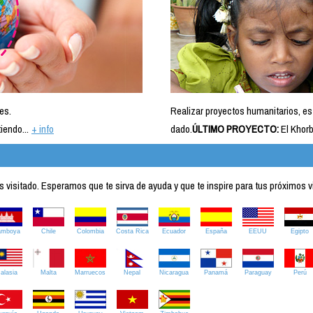
es.
Realizar proyectos humanitarios, es
iendo...
+ info
dado.
ÚLTIMO PROYECTO:
El Khorb
visitado. Esperamos que te sirva de ayuda y que te inspire para tus próximos v
amboya
Chile
Colombia
Costa Rica
Ecuador
España
EEUU
Egipto
alasia
Malta
Marruecos
Nepal
Nicaragua
Panamá
Paraguay
Perú