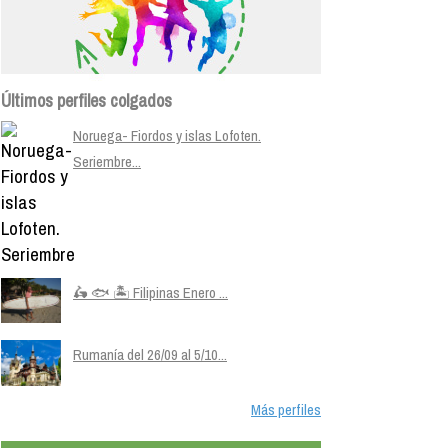
Últimos perfiles colgados
Noruega- Fiordos y islas Lofoten.
Seriembre...
🛵 🐟 🏝️ Filipinas Enero ...
Rumanía del 26/09 al 5/10...
Más perfiles