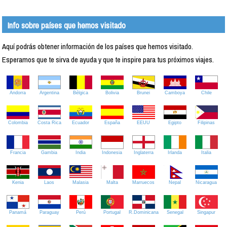
Info sobre países que hemos visitado
Aquí podrás obtener información de los países que hemos visitado.
Esperamos que te sirva de ayuda y que te inspire para tus próximos viajes.
Andorra
Argentina
Bélgica
Bolivia
Brunei
Camboya
Chile
Colombia
Costa Rica
Ecuador
España
EEUU
Egipto
Filipinas
Francia
Gambia
India
Indonesia
Inglaterra
Irlanda
Italia
Kenia
Laos
Malasia
Malta
Marruecos
Nepal
Nicaragua
Panamá
Paraguay
Perú
Portugal
R.Dominicana
Senegal
Singapur