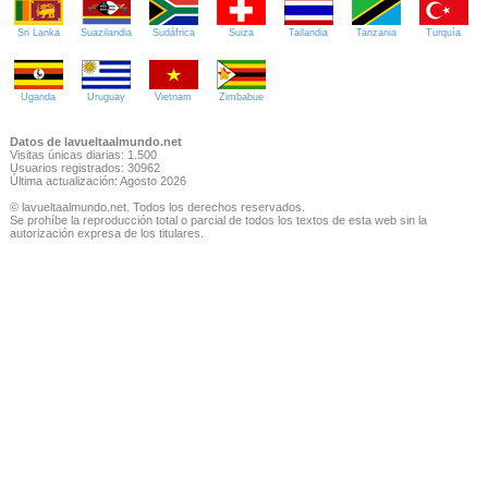
Sri Lanka
Suazilandia
Sudáfrica
Suiza
Tailandia
Tanzania
Turquía
Uganda
Uruguay
Vietnam
Zimbabue
Datos de lavueltaalmundo.net
Visitas únicas diarias: 1.500
Usuarios registrados: 30962
Última actualización: Agosto 2026
© lavueltaalmundo.net. Todos los derechos reservados.
Se prohíbe la reproducción total o parcial de todos los textos de esta web sin la
autorización expresa de los titulares.