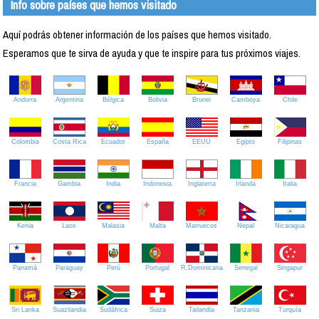
Info sobre países que hemos visitado
Aquí podrás obtener información de los países que hemos visitado.
Esperamos que te sirva de ayuda y que te inspire para tus próximos viajes.
Andorra
Argentina
Bélgica
Bolivia
Brunei
Camboya
Chile
Colombia
Costa Rica
Ecuador
España
EEUU
Egipto
Filipinas
Francia
Gambia
India
Indonesia
Inglaterra
Irlanda
Italia
Kenia
Laos
Malasia
Malta
Marruecos
Nepal
Nicaragua
Panamá
Paraguay
Perú
Portugal
R.Dominicana
Senegal
Singapur
Sri Lanka
Suazilandia
Sudáfrica
Suiza
Tailandia
Tanzania
Turquía