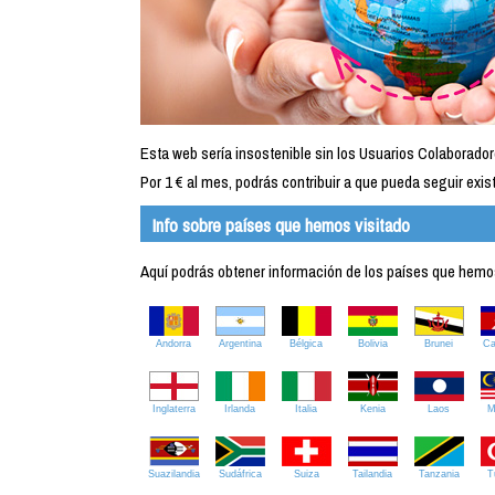
Esta web sería insostenible sin los Usuarios Colaborador
Por 1 € al mes, podrás contribuir a que pueda seguir exist
Info sobre países que hemos visitado
Aquí podrás obtener información de los países que hemos 
Andorra
Argentina
Bélgica
Bolivia
Brunei
C
Inglaterra
Irlanda
Italia
Kenia
Laos
M
Suazilandia
Sudáfrica
Suiza
Tailandia
Tanzania
T