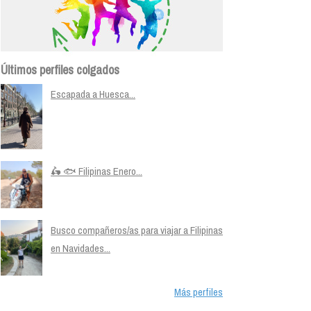
Últimos perfiles colgados
Escapada a Huesca...
🛵 🐟 Filipinas Enero...
Busco compañeros/as para viajar a Filipinas
en Navidades...
Más perfiles