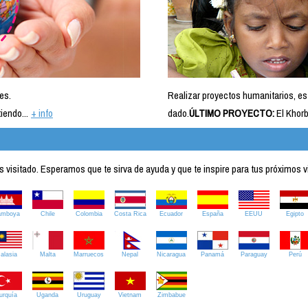
es.
Realizar proyectos humanitarios, es
iendo...
+ info
dado.
ÚLTIMO PROYECTO:
El Khorb
visitado. Esperamos que te sirva de ayuda y que te inspire para tus próximos v
amboya
Chile
Colombia
Costa Rica
Ecuador
España
EEUU
Egipto
alasia
Malta
Marruecos
Nepal
Nicaragua
Panamá
Paraguay
Perú
urquía
Uganda
Uruguay
Vietnam
Zimbabue