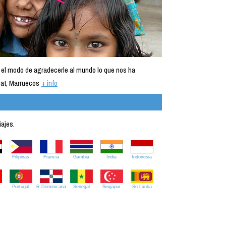
 el modo de agradecerle al mundo lo que nos ha
at, Marruecos
+ info
iajes.
Filipinas
Francia
Gambia
India
Indonesia
Portugal
R.Dominicana
Senegal
Singapur
Sri Lanka