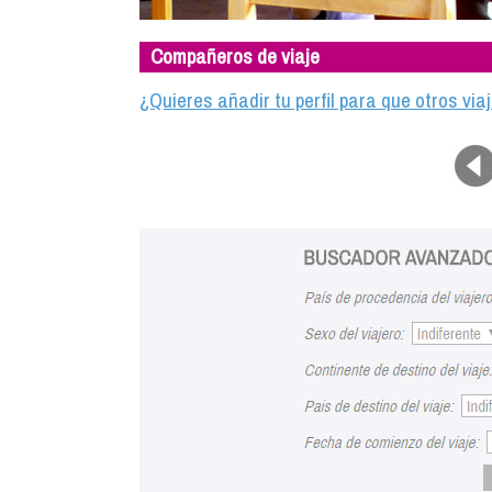
Compañeros de viaje
¿Quieres añadir tu perfil para que otros vi