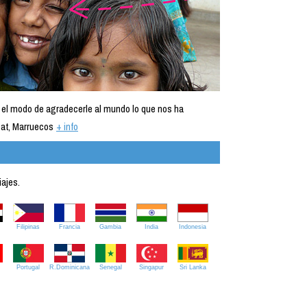
 el modo de agradecerle al mundo lo que nos ha
at, Marruecos
+ info
iajes.
Filipinas
Francia
Gambia
India
Indonesia
Portugal
R.Dominicana
Senegal
Singapur
Sri Lanka