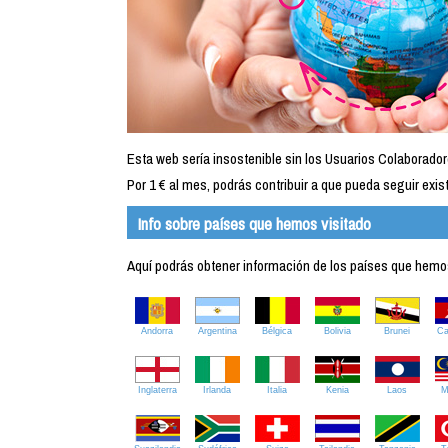
Esta web sería insostenible sin los Usuarios Colaborador
Por 1 € al mes, podrás contribuir a que pueda seguir exist
Info sobre países que hemos visitado
Aquí podrás obtener información de los países que hemos 
Andorra
Argentina
Bélgica
Bolivia
Brunei
C
Inglaterra
Irlanda
Italia
Kenia
Laos
M