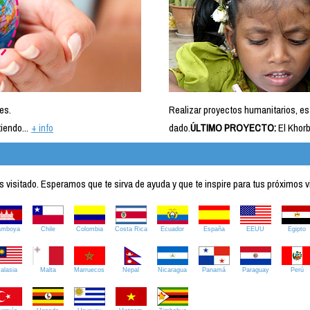
es.
Realizar proyectos humanitarios, es
iendo...
+ info
dado.
ÚLTIMO PROYECTO:
El Khorb
visitado. Esperamos que te sirva de ayuda y que te inspire para tus próximos v
amboya
Chile
Colombia
Costa Rica
Ecuador
España
EEUU
Egipto
alasia
Malta
Marruecos
Nepal
Nicaragua
Panamá
Paraguay
Perú