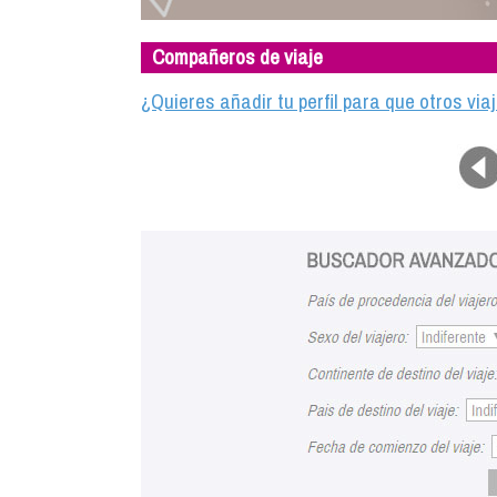
Compañeros de viaje
¿Quieres añadir tu perfil para que otros vi