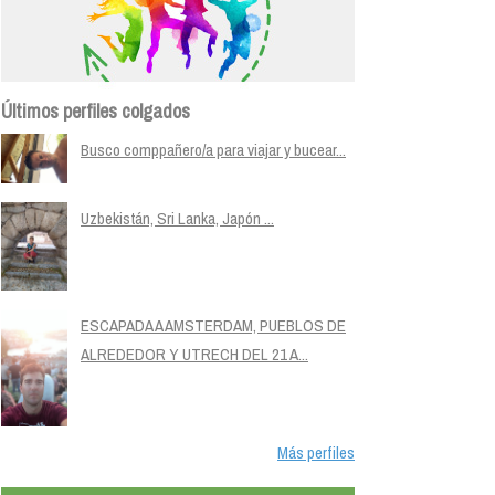
Últimos perfiles colgados
Busco comppañero/a para viajar y bucear...
Uzbekistán, Sri Lanka, Japón ...
ESCAPADA A AMSTERDAM, PUEBLOS DE
ALREDEDOR Y UTRECH DEL 21 A...
Más perfiles