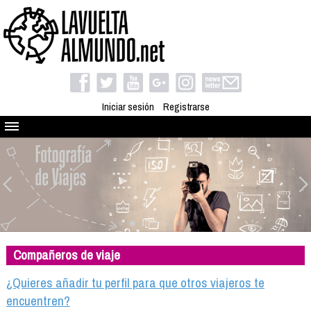
Iniciar sesión
Registrarse
Quienes somos
El proyecto
Blog
Viaja con nosotros
Camino solidario
Compañeros de viaje
Libros
Club de viajes
¿Quieres añadir tu perfil para que otros viajeros te
Compañeros de viaje
encuentren?