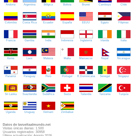
Andorra
Argentina
Bélgica
Bolivia
Brunei
Camboya
Chile
Colombia
Costa Rica
Ecuador
España
EEUU
Egipto
Filipinas
Francia
Gambia
India
Indonesia
Inglaterra
Irlanda
Italia
Kenia
Laos
Malasia
Malta
Marruecos
Nepal
Nicaragua
Panamá
Paraguay
Perú
Portugal
R.Dominicana
Senegal
Singapur
Sri Lanka
Suazilandia
Sudáfrica
Suiza
Tailandia
Tanzania
Turquía
Uganda
Uruguay
Vietnam
Zimbabue
Datos de lavueltaalmundo.net
Visitas únicas diarias: 1.500
Usuarios registrados: 30958
Última actualización: Agosto 2026