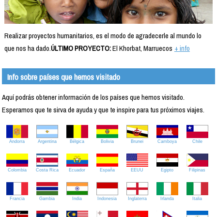
Realizar proyectos humanitarios, es el modo de agradecerle al mundo lo
que nos ha dado.
ÚLTIMO PROYECTO:
El Khorbat, Marruecos
+ info
Info sobre países que hemos visitado
Aquí podrás obtener información de los países que hemos visitado.
Esperamos que te sirva de ayuda y que te inspire para tus próximos viajes.
Andorra
Argentina
Bélgica
Bolivia
Brunei
Camboya
Chile
Colombia
Costa Rica
Ecuador
España
EEUU
Egipto
Filipinas
Francia
Gambia
India
Indonesia
Inglaterra
Irlanda
Italia