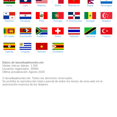
Kenia
Laos
Malasia
Malta
Marruecos
Nepal
Nicaragua
Panamá
Paraguay
Perú
Portugal
R.Dominicana
Senegal
Singapur
Sri Lanka
Suazilandia
Sudáfrica
Suiza
Tailandia
Tanzania
Turquía
Uganda
Uruguay
Vietnam
Zimbabue
Datos de lavueltaalmundo.net
Visitas únicas diarias: 1.500
Usuarios registrados: 30960
Última actualización: Agosto 2026
© lavueltaalmundo.net. Todos los derechos reservados.
Se prohíbe la reproducción total o parcial de todos los textos de esta web sin la
autorización expresa de los titulares.