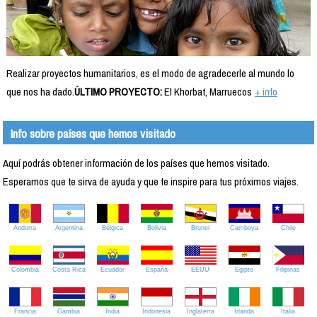
Realizar proyectos humanitarios, es el modo de agradecerle al mundo lo
que nos ha dado.
ÚLTIMO PROYECTO:
El Khorbat, Marruecos
+ info
Info sobre países que hemos visitado
Aquí podrás obtener información de los países que hemos visitado.
Esperamos que te sirva de ayuda y que te inspire para tus próximos viajes.
Andorra
Argentina
Bélgica
Bolivia
Brunei
Camboya
Chile
Colombia
Costa Rica
Ecuador
España
EEUU
Egipto
Filipinas
Francia
Gambia
India
Indonesia
Inglaterra
Irlanda
Italia