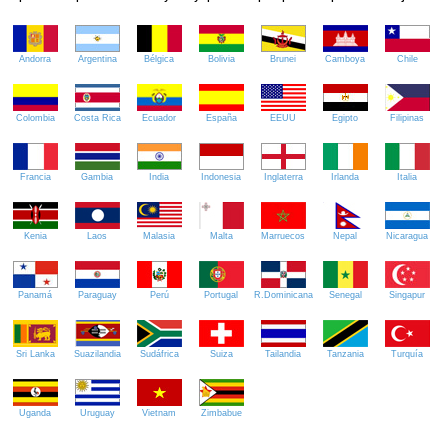
Andorra
Argentina
Bélgica
Bolivia
Brunei
Camboya
Chile
Colombia
Costa Rica
Ecuador
España
EEUU
Egipto
Filipinas
Francia
Gambia
India
Indonesia
Inglaterra
Irlanda
Italia
Kenia
Laos
Malasia
Malta
Marruecos
Nepal
Nicaragua
Panamá
Paraguay
Perú
Portugal
R.Dominicana
Senegal
Singapur
Sri Lanka
Suazilandia
Sudáfrica
Suiza
Tailandia
Tanzania
Turquía
Uganda
Uruguay
Vietnam
Zimbabue