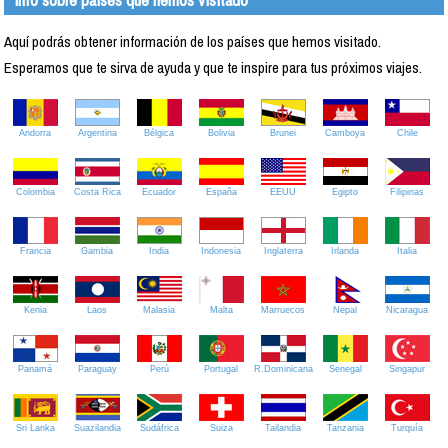
Aquí podrás obtener información de los países que hemos visitado.
Esperamos que te sirva de ayuda y que te inspire para tus próximos viajes.
Andorra
Argentina
Bélgica
Bolivia
Brunei
Camboya
Chile
Colombia
Costa Rica
Ecuador
España
EEUU
Egipto
Filipinas
Francia
Gambia
India
Indonesia
Inglaterra
Irlanda
Italia
Kenia
Laos
Malasia
Malta
Marruecos
Nepal
Nicaragua
Panamá
Paraguay
Perú
Portugal
R.Dominicana
Senegal
Singapur
Sri Lanka
Suazilandia
Sudáfrica
Suiza
Tailandia
Tanzania
Turquía