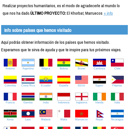
Realizar proyectos humanitarios, es el modo de agradecerle al mundo lo
que nos ha dado.
ÚLTIMO PROYECTO:
El Khorbat, Marruecos
+ info
Info sobre países que hemos visitado
Aquí podrás obtener información de los países que hemos visitado.
Esperamos que te sirva de ayuda y que te inspire para tus próximos viajes.
Andorra
Argentina
Bélgica
Bolivia
Brunei
Camboya
Chile
Colombia
Costa Rica
Ecuador
España
EEUU
Egipto
Filipinas
Francia
Gambia
India
Indonesia
Inglaterra
Irlanda
Italia
Kenia
Laos
Malasia
Malta
Marruecos
Nepal
Nicaragua