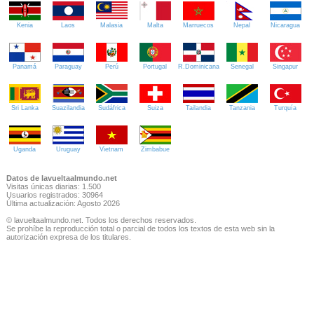
Kenia
Laos
Malasia
Malta
Marruecos
Nepal
Nicaragua
Panamá
Paraguay
Perú
Portugal
R.Dominicana
Senegal
Singapur
Sri Lanka
Suazilandia
Sudáfrica
Suiza
Tailandia
Tanzania
Turquía
Uganda
Uruguay
Vietnam
Zimbabue
Datos de lavueltaalmundo.net
Visitas únicas diarias: 1.500
Usuarios registrados: 30964
Última actualización: Agosto 2026
© lavueltaalmundo.net. Todos los derechos reservados.
Se prohíbe la reproducción total o parcial de todos los textos de esta web sin la
autorización expresa de los titulares.