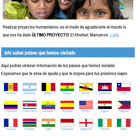
Realizar proyectos humanitarios, es el modo de agradecerle al mundo lo
que nos ha dado.
ÚLTIMO PROYECTO:
El Khorbat, Marruecos
+ info
Info sobre países que hemos visitado
Aquí podrás obtener información de los países que hemos visitado.
Esperamos que te sirva de ayuda y que te inspire para tus próximos viajes.
Andorra
Argentina
Bélgica
Bolivia
Brunei
Camboya
Chile
Colombia
Costa Rica
Ecuador
España
EEUU
Egipto
Filipinas
Francia
Gambia
India
Indonesia
Inglaterra
Irlanda
Italia