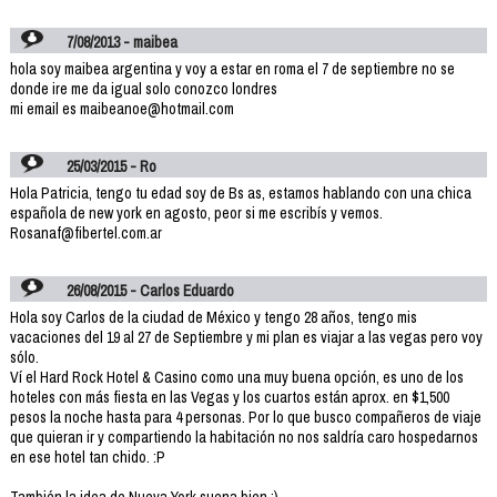
7/08/2013 - maibea
hola soy maibea argentina y voy a estar en roma el 7 de septiembre no se
donde ire me da igual solo conozco londres
mi email es maibeanoe@hotmail.com
25/03/2015 - Ro
Hola Patricia, tengo tu edad soy de Bs as, estamos hablando con una chica
española de new york en agosto, peor si me escribís y vemos.
Rosanaf@fibertel.com.ar
26/08/2015 - Carlos Eduardo
Hola soy Carlos de la ciudad de México y tengo 28 años, tengo mis
vacaciones del 19 al 27 de Septiembre y mi plan es viajar a las vegas pero voy
sólo.
Ví el Hard Rock Hotel & Casino como una muy buena opción, es uno de los
hoteles con más fiesta en las Vegas y los cuartos están aprox. en $1,500
pesos la noche hasta para 4 personas. Por lo que busco compañeros de viaje
que quieran ir y compartiendo la habitación no nos saldría caro hospedarnos
en ese hotel tan chido. :P
También la idea de Nueva York suena bien :)