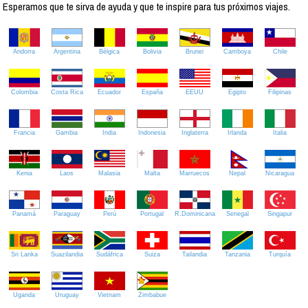
Esperamos que te sirva de ayuda y que te inspire para tus próximos viajes.
Andorra
Argentina
Bélgica
Bolivia
Brunei
Camboya
Chile
Colombia
Costa Rica
Ecuador
España
EEUU
Egipto
Filipinas
Francia
Gambia
India
Indonesia
Inglaterra
Irlanda
Italia
Kenia
Laos
Malasia
Malta
Marruecos
Nepal
Nicaragua
Panamá
Paraguay
Perú
Portugal
R.Dominicana
Senegal
Singapur
Sri Lanka
Suazilandia
Sudáfrica
Suiza
Tailandia
Tanzania
Turquía
Uganda
Uruguay
Vietnam
Zimbabue