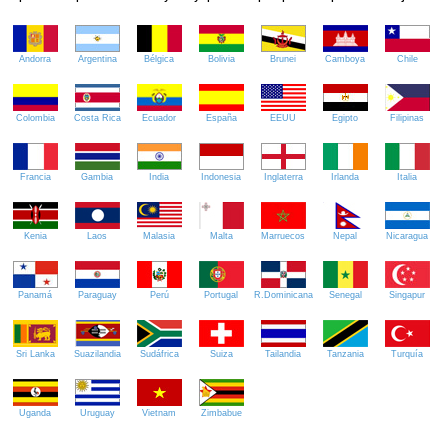
Andorra
Argentina
Bélgica
Bolivia
Brunei
Camboya
Chile
Colombia
Costa Rica
Ecuador
España
EEUU
Egipto
Filipinas
Francia
Gambia
India
Indonesia
Inglaterra
Irlanda
Italia
Kenia
Laos
Malasia
Malta
Marruecos
Nepal
Nicaragua
Panamá
Paraguay
Perú
Portugal
R.Dominicana
Senegal
Singapur
Sri Lanka
Suazilandia
Sudáfrica
Suiza
Tailandia
Tanzania
Turquía
Uganda
Uruguay
Vietnam
Zimbabue