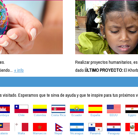
es.
Realizar proyectos humanitarios, es
iendo...
+ info
dado.
ÚLTIMO PROYECTO:
El Khorb
visitado. Esperamos que te sirva de ayuda y que te inspire para tus próximos v
amboya
Chile
Colombia
Costa Rica
Ecuador
España
EEUU
Egipto
alasia
Malta
Marruecos
Nepal
Nicaragua
Panamá
Paraguay
Perú