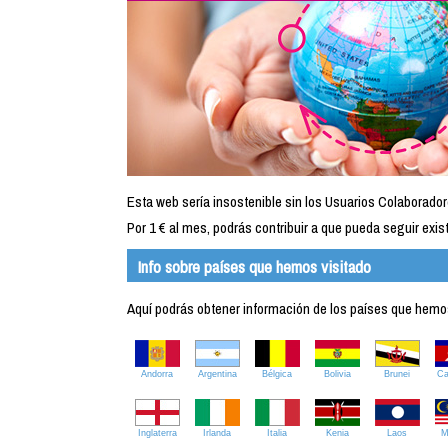
Esta web sería insostenible sin los Usuarios Colaborador
Por 1 € al mes, podrás contribuir a que pueda seguir exist
Info sobre países que hemos visitado
Aquí podrás obtener información de los países que hemos 
Andorra
Argentina
Bélgica
Bolivia
Brunei
C
Inglaterra
Irlanda
Italia
Kenia
Laos
M