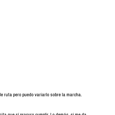
de ruta pero puedo variarlo sobre la marcha.
ita que sí procuro cumplir. Lo demás, si me da