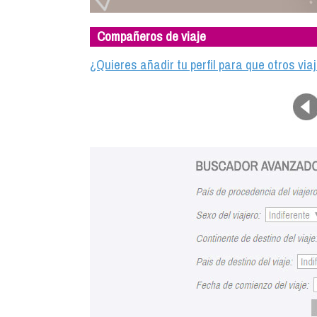
Compañeros de viaje
¿Quieres añadir tu perfil para que otros vi