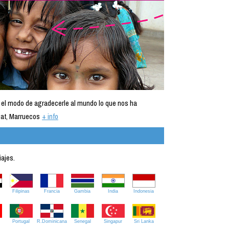
 el modo de agradecerle al mundo lo que nos ha
at, Marruecos
+ info
iajes.
Filipinas
Francia
Gambia
India
Indonesia
Portugal
R.Dominicana
Senegal
Singapur
Sri Lanka