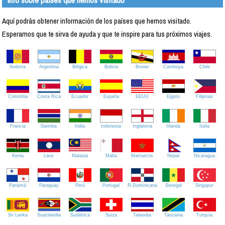
Aquí podrás obtener información de los países que hemos visitado.
Esperamos que te sirva de ayuda y que te inspire para tus próximos viajes.
Andorra
Argentina
Bélgica
Bolivia
Brunei
Camboya
Chile
Colombia
Costa Rica
Ecuador
España
EEUU
Egipto
Filipinas
Francia
Gambia
India
Indonesia
Inglaterra
Irlanda
Italia
Kenia
Laos
Malasia
Malta
Marruecos
Nepal
Nicaragua
Panamá
Paraguay
Perú
Portugal
R.Dominicana
Senegal
Singapur
Sri Lanka
Suazilandia
Sudáfrica
Suiza
Tailandia
Tanzania
Turquía