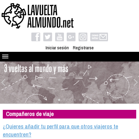
Iniciar sesión
Registrarse
Quienes somos
El proyecto
Blog
Viaja con nosotros
Camino solidario
Compañeros de viaje
Libros
Club de viajes
¿Quieres añadir tu perfil para que otros viajeros te
Compañeros de viaje
encuentren?