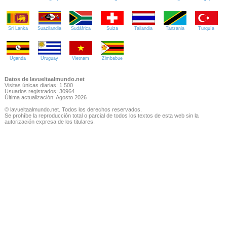
Sri Lanka
Suazilandia
Sudáfrica
Suiza
Tailandia
Tanzania
Turquía
Uganda
Uruguay
Vietnam
Zimbabue
Datos de lavueltaalmundo.net
Visitas únicas diarias: 1.500
Usuarios registrados: 30964
Última actualización: Agosto 2026
© lavueltaalmundo.net. Todos los derechos reservados.
Se prohíbe la reproducción total o parcial de todos los textos de esta web sin la
autorización expresa de los titulares.