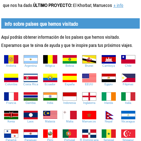
que nos ha dado.
ÚLTIMO PROYECTO:
El Khorbat, Marruecos
+ info
Info sobre países que hemos visitado
Aquí podrás obtener información de los países que hemos visitado.
Esperamos que te sirva de ayuda y que te inspire para tus próximos viajes.
Andorra
Argentina
Bélgica
Bolivia
Brunei
Camboya
Chile
Colombia
Costa Rica
Ecuador
España
EEUU
Egipto
Filipinas
Francia
Gambia
India
Indonesia
Inglaterra
Irlanda
Italia
Kenia
Laos
Malasia
Malta
Marruecos
Nepal
Nicaragua
Panamá
Paraguay
Perú
Portugal
R.Dominicana
Senegal
Singapur