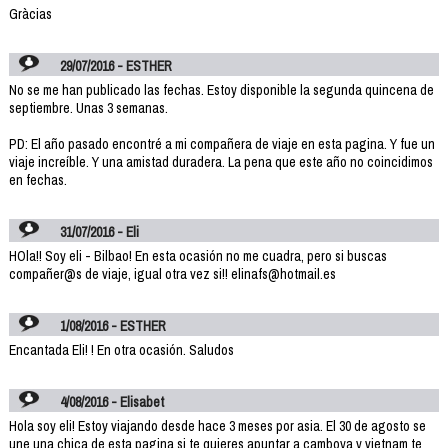
Gràcias
29/07/2016 - ESTHER
No se me han publicado las fechas. Estoy disponible la segunda quincena de
septiembre. Unas 3 semanas.
PD: El año pasado encontré a mi compañera de viaje en esta pagina. Y fue un
viaje increíble. Y una amistad duradera. La pena que este año no coincidimos
en fechas.
31/07/2016 - Eli
HOla!! Soy eli - Bilbao! En esta ocasión no me cuadra, pero si buscas
compañer@s de viaje, igual otra vez si!! elinafs@hotmail.es
1/08/2016 - ESTHER
Encantada Eli! ! En otra ocasión. Saludos
4/08/2016 - Elisabet
Hola soy eli! Estoy viajando desde hace 3 meses por asia. El 30 de agosto se
une una chica de esta pagina si te quieres apuntar a camboya y vietnam te