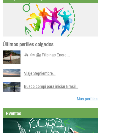
Últimos perfiles colgados
🛵 🐟 🏝️ Filipinas Enero ...
Viaje Septiembre...
Busco compi para iniciar Brasil...
Más perfiles
Eventos