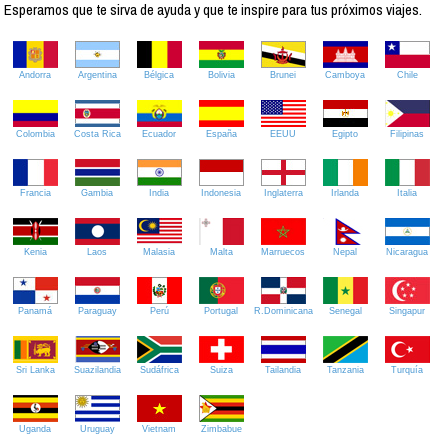
Esperamos que te sirva de ayuda y que te inspire para tus próximos viajes.
Andorra
Argentina
Bélgica
Bolivia
Brunei
Camboya
Chile
Colombia
Costa Rica
Ecuador
España
EEUU
Egipto
Filipinas
Francia
Gambia
India
Indonesia
Inglaterra
Irlanda
Italia
Kenia
Laos
Malasia
Malta
Marruecos
Nepal
Nicaragua
Panamá
Paraguay
Perú
Portugal
R.Dominicana
Senegal
Singapur
Sri Lanka
Suazilandia
Sudáfrica
Suiza
Tailandia
Tanzania
Turquía
Uganda
Uruguay
Vietnam
Zimbabue