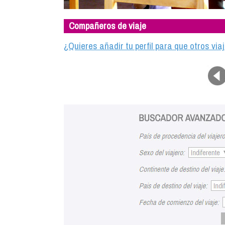
Compañeros de viaje
¿Quieres añadir tu perfil para que otros vi