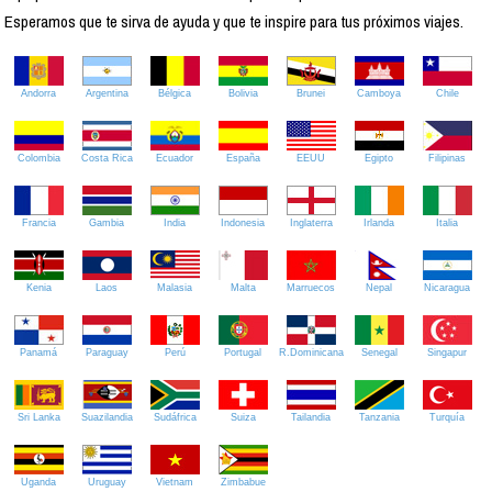
Esperamos que te sirva de ayuda y que te inspire para tus próximos viajes.
Andorra
Argentina
Bélgica
Bolivia
Brunei
Camboya
Chile
Colombia
Costa Rica
Ecuador
España
EEUU
Egipto
Filipinas
Francia
Gambia
India
Indonesia
Inglaterra
Irlanda
Italia
Kenia
Laos
Malasia
Malta
Marruecos
Nepal
Nicaragua
Panamá
Paraguay
Perú
Portugal
R.Dominicana
Senegal
Singapur
Sri Lanka
Suazilandia
Sudáfrica
Suiza
Tailandia
Tanzania
Turquía
Uganda
Uruguay
Vietnam
Zimbabue