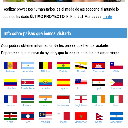
Realizar proyectos humanitarios, es el modo de agradecerle al mundo lo
que nos ha dado.
ÚLTIMO PROYECTO:
El Khorbat, Marruecos
+ info
Info sobre países que hemos visitado
Aquí podrás obtener información de los países que hemos visitado.
Esperamos que te sirva de ayuda y que te inspire para tus próximos viajes.
Andorra
Argentina
Bélgica
Bolivia
Brunei
Camboya
Chile
Colombia
Costa Rica
Ecuador
España
EEUU
Egipto
Filipinas
Francia
Gambia
India
Indonesia
Inglaterra
Irlanda
Italia
Kenia
Laos
Malasia
Malta
Marruecos
Nepal
Nicaragua