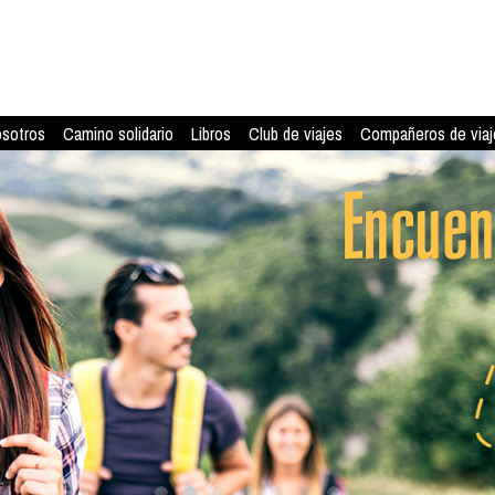
osotros
Camino solidario
Libros
Club de viajes
Compañeros de viaj