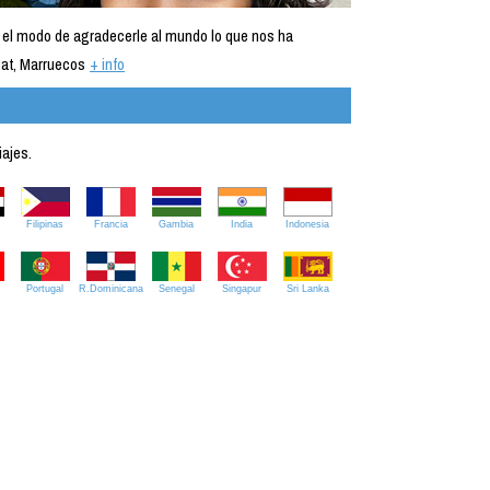
 el modo de agradecerle al mundo lo que nos ha
at, Marruecos
+ info
iajes.
Filipinas
Francia
Gambia
India
Indonesia
Portugal
R.Dominicana
Senegal
Singapur
Sri Lanka