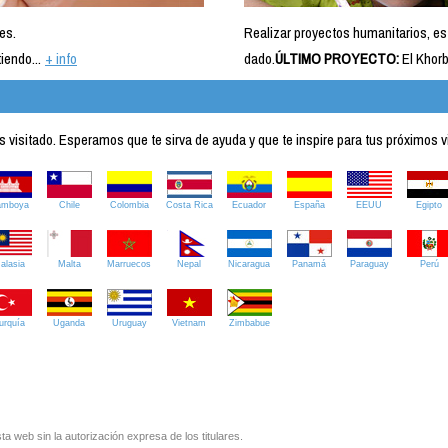
es.
Realizar proyectos humanitarios, es
iendo...
+ info
dado.
ÚLTIMO PROYECTO:
El Khorb
visitado. Esperamos que te sirva de ayuda y que te inspire para tus próximos v
amboya
Chile
Colombia
Costa Rica
Ecuador
España
EEUU
Egipto
alasia
Malta
Marruecos
Nepal
Nicaragua
Panamá
Paraguay
Perú
urquía
Uganda
Uruguay
Vietnam
Zimbabue
ta web sin la autorización expresa de los titulares.