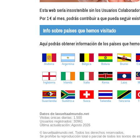
Esta web sería insostenible sin los Usuarios Colaborador
Por 1 € al mes, podrás contribuir a que pueda seguir exist
Info sobre países que hemos visitado
Aquí podrás obtener información de los países que hemos 
Andorra
Argentina
Bélgica
Bolivia
Brunei
C
Inglaterra
Irlanda
Italia
Kenia
Laos
M
Suazilandia
Sudáfrica
Suiza
Tailandia
Tanzania
T
Datos de lavueltaalmundo.net
Visitas únicas diarias: 1.500
Usuarios registrados: 30961
Última actualización: Agosto 2026
© lavueltaalmundo.net. Todos los derechos reservados.
Se prohíbe la reproducción total o parcial de todos los textos de es