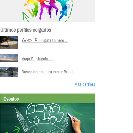
Últimos perfiles colgados
🛵 🐟 🏝️ Filipinas Enero ...
Viaje Septiembre...
Busco compi para iniciar Brasil...
Más perfiles
Eventos