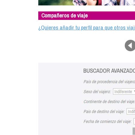
Compañeros de viaje
¿Quieres añadir tu perfil para que otros vi