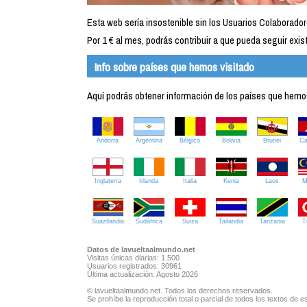
Esta web sería insostenible sin los Usuarios Colaborador
Por 1 € al mes, podrás contribuir a que pueda seguir exist
Info sobre países que hemos visitado
Aquí podrás obtener información de los países que hemos 
Andorra
Argentina
Bélgica
Bolivia
Brunei
C
Inglaterra
Irlanda
Italia
Kenia
Laos
M
Suazilandia
Sudáfrica
Suiza
Tailandia
Tanzania
T
Datos de lavueltaalmundo.net
Visitas únicas diarias: 1.500
Usuarios registrados: 30961
Última actualización: Agosto 2026
© lavueltaalmundo.net. Todos los derechos reservados.
Se prohíbe la reproducción total o parcial de todos los textos de es