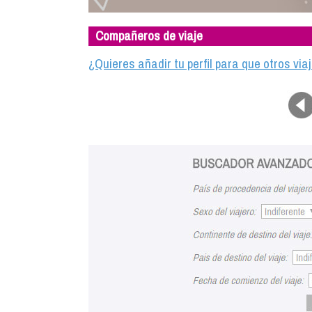
Compañeros de viaje
¿Quieres añadir tu perfil para que otros vi