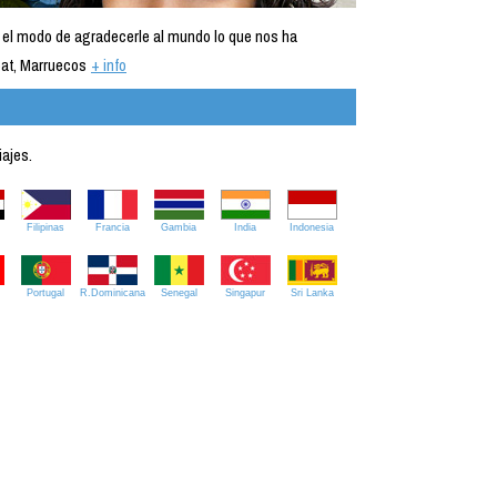
 el modo de agradecerle al mundo lo que nos ha
at, Marruecos
+ info
iajes.
Filipinas
Francia
Gambia
India
Indonesia
Portugal
R.Dominicana
Senegal
Singapur
Sri Lanka