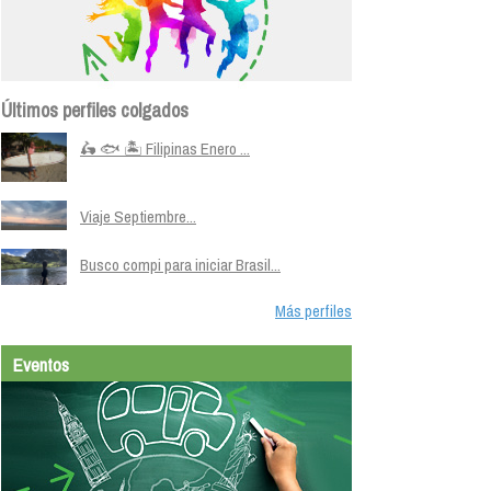
Últimos perfiles colgados
🛵 🐟 🏝️ Filipinas Enero ...
Viaje Septiembre...
Busco compi para iniciar Brasil...
Más perfiles
Eventos