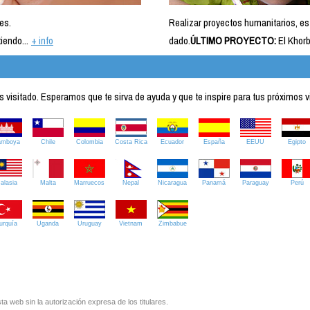
es.
Realizar proyectos humanitarios, es
iendo...
+ info
dado.
ÚLTIMO PROYECTO:
El Khorb
visitado. Esperamos que te sirva de ayuda y que te inspire para tus próximos v
amboya
Chile
Colombia
Costa Rica
Ecuador
España
EEUU
Egipto
alasia
Malta
Marruecos
Nepal
Nicaragua
Panamá
Paraguay
Perú
urquía
Uganda
Uruguay
Vietnam
Zimbabue
ta web sin la autorización expresa de los titulares.