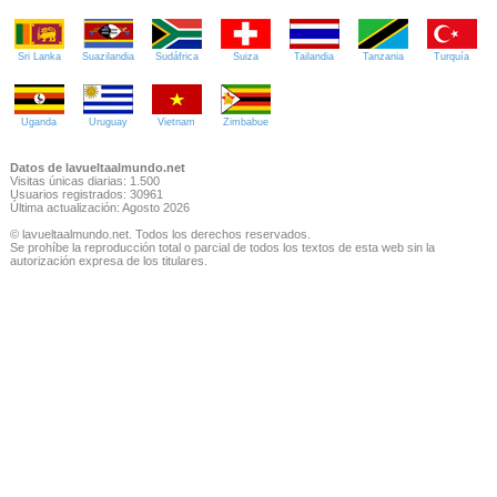
Sri Lanka
Suazilandia
Sudáfrica
Suiza
Tailandia
Tanzania
Turquía
Uganda
Uruguay
Vietnam
Zimbabue
Datos de lavueltaalmundo.net
Visitas únicas diarias: 1.500
Usuarios registrados: 30961
Última actualización: Agosto 2026
© lavueltaalmundo.net. Todos los derechos reservados.
Se prohíbe la reproducción total o parcial de todos los textos de esta web sin la
autorización expresa de los titulares.