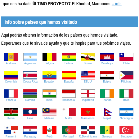
que nos ha dado.
ÚLTIMO PROYECTO:
El Khorbat, Marruecos
+ info
Info sobre países que hemos visitado
Aquí podrás obtener información de los países que hemos visitado.
Esperamos que te sirva de ayuda y que te inspire para tus próximos viajes.
Andorra
Argentina
Bélgica
Bolivia
Brunei
Camboya
Chile
Colombia
Costa Rica
Ecuador
España
EEUU
Egipto
Filipinas
Francia
Gambia
India
Indonesia
Inglaterra
Irlanda
Italia
Kenia
Laos
Malasia
Malta
Marruecos
Nepal
Nicaragua
Panamá
Paraguay
Perú
Portugal
R.Dominicana
Senegal
Singapur