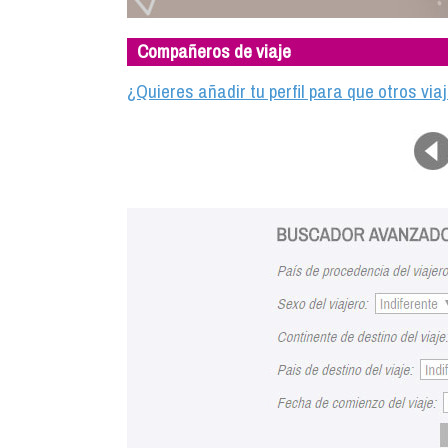
Compañeros de viaje
¿Quieres añadir tu perfil para que otros vi