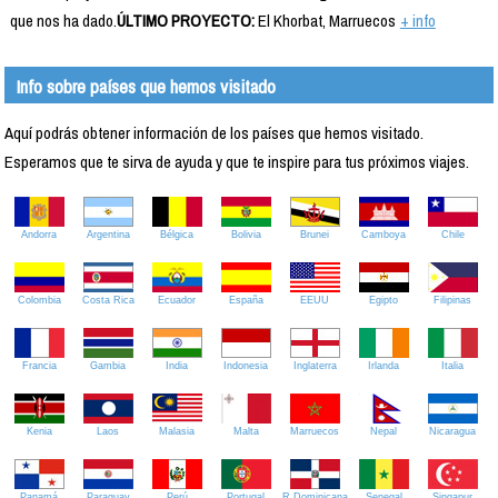
que nos ha dado.
ÚLTIMO PROYECTO:
El Khorbat, Marruecos
+ info
Info sobre países que hemos visitado
Aquí podrás obtener información de los países que hemos visitado.
Esperamos que te sirva de ayuda y que te inspire para tus próximos viajes.
Andorra
Argentina
Bélgica
Bolivia
Brunei
Camboya
Chile
Colombia
Costa Rica
Ecuador
España
EEUU
Egipto
Filipinas
Francia
Gambia
India
Indonesia
Inglaterra
Irlanda
Italia
Kenia
Laos
Malasia
Malta
Marruecos
Nepal
Nicaragua
Panamá
Paraguay
Perú
Portugal
R.Dominicana
Senegal
Singapur