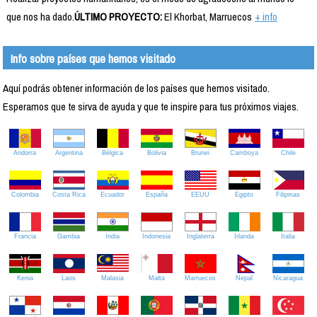
que nos ha dado.
ÚLTIMO PROYECTO:
El Khorbat, Marruecos
+ info
Info sobre países que hemos visitado
Aquí podrás obtener información de los países que hemos visitado.
Esperamos que te sirva de ayuda y que te inspire para tus próximos viajes.
Andorra
Argentina
Bélgica
Bolivia
Brunei
Camboya
Chile
Colombia
Costa Rica
Ecuador
España
EEUU
Egipto
Filipinas
Francia
Gambia
India
Indonesia
Inglaterra
Irlanda
Italia
Kenia
Laos
Malasia
Malta
Marruecos
Nepal
Nicaragua