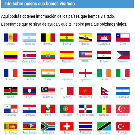
Info sobre países que hemos visitado
Aquí podrás obtener información de los países que hemos visitado.
Esperamos que te sirva de ayuda y que te inspire para tus próximos viajes.
Andorra
Argentina
Bélgica
Bolivia
Brunei
Camboya
Chile
Colombia
Costa Rica
Ecuador
España
EEUU
Egipto
Filipinas
Francia
Gambia
India
Indonesia
Inglaterra
Irlanda
Italia
Kenia
Laos
Malasia
Malta
Marruecos
Nepal
Nicaragua
Panamá
Paraguay
Perú
Portugal
R.Dominicana
Senegal
Singapur
Sri Lanka
Suazilandia
Sudáfrica
Suiza
Tailandia
Tanzania
Turquía