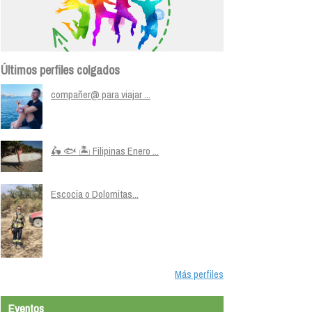
Últimos perfiles colgados
compañer@ para viajar ...
🛵 🐟 🏝️ Filipinas Enero ...
Escocia o Dolomitas...
Más perfiles
Eventos