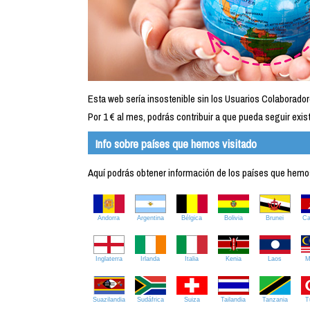
Esta web sería insostenible sin los Usuarios Colaborador
Por 1 € al mes, podrás contribuir a que pueda seguir exist
Info sobre países que hemos visitado
Aquí podrás obtener información de los países que hemos 
Andorra
Argentina
Bélgica
Bolivia
Brunei
C
Inglaterra
Irlanda
Italia
Kenia
Laos
M
Suazilandia
Sudáfrica
Suiza
Tailandia
Tanzania
T