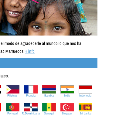
 el modo de agradecerle al mundo lo que nos ha
at, Marruecos
+ info
iajes.
Filipinas
Francia
Gambia
India
Indonesia
Portugal
R.Dominicana
Senegal
Singapur
Sri Lanka