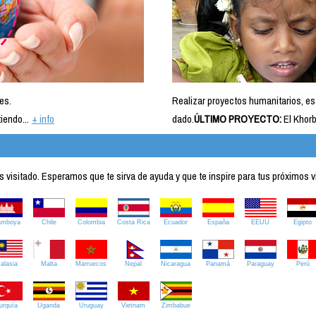
es.
Realizar proyectos humanitarios, es
iendo...
+ info
dado.
ÚLTIMO PROYECTO:
El Khorb
visitado. Esperamos que te sirva de ayuda y que te inspire para tus próximos v
amboya
Chile
Colombia
Costa Rica
Ecuador
España
EEUU
Egipto
alasia
Malta
Marruecos
Nepal
Nicaragua
Panamá
Paraguay
Perú
urquía
Uganda
Uruguay
Vietnam
Zimbabue