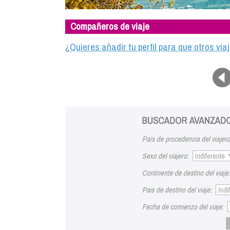
Compañeros de viaje
¿Quieres añadir tu perfil para que otros vi