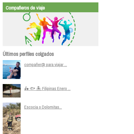
Compañeros de viaje
Últimos perfiles colgados
compañer@ para viajar ...
🛵 🐟 🏝️ Filipinas Enero ...
Escocia o Dolomitas...