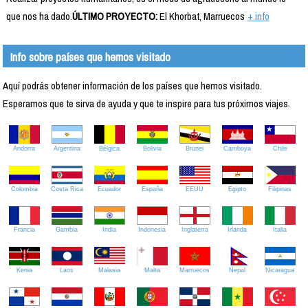
que nos ha dado.
ÚLTIMO PROYECTO:
El Khorbat, Marruecos
+ info
Info sobre países que hemos visitado
Aquí podrás obtener información de los países que hemos visitado.
Esperamos que te sirva de ayuda y que te inspire para tus próximos viajes.
Andorra
Argentina
Bélgica
Bolivia
Brunei
Camboya
Chile
Colombia
Costa Rica
Ecuador
España
EEUU
Egipto
Filipinas
Francia
Gambia
India
Indonesia
Inglaterra
Irlanda
Italia
Kenia
Laos
Malasia
Malta
Marruecos
Nepal
Nicaragua