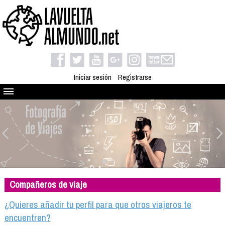
Iniciar sesión
Registrarse
Quienes somos
El proyecto
Blog
Viaja con nosotros
Camino solidario
Compañeros de viaje
Libros
Club de viajes
¿Quieres añadir tu perfil para que otros viajeros te
Compañeros de viaje
encuentren?