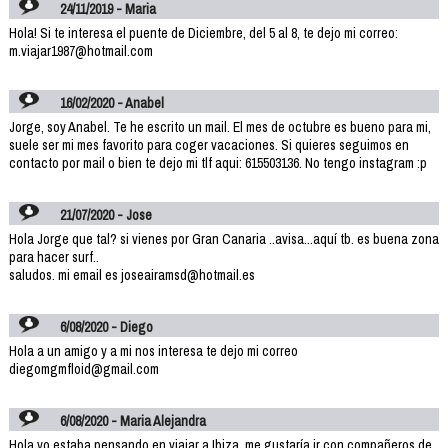
24/11/2019 - Maria
Hola! Si te interesa el puente de Diciembre, del 5 al 8, te dejo mi correo:
m.viajar1987@hotmail.com
16/02/2020 - Anabel
Jorge, soy Anabel. Te he escrito un mail. El mes de octubre es bueno para mi,
suele ser mi mes favorito para coger vacaciones. Si quieres seguimos en
contacto por mail o bien te dejo mi tlf aqui: 615503136. No tengo instagram :p
21/07/2020 - Jose
Hola Jorge que tal? si vienes por Gran Canaria ..avisa...aquí tb. es buena zona
para hacer surf..
saludos. mi email es joseairamsd@hotmail.es
6/08/2020 - Diego
Hola a un amigo y a mi nos interesa te dejo mi correo
diegomgmfloid@gmail.com
6/08/2020 - Maria Alejandra
Hola yo estaba pensando en viajar a Ibiza, me gustaría ir con compañeros de