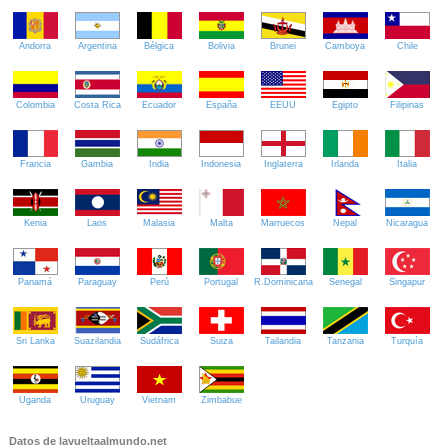
Andorra
Argentina
Bélgica
Bolivia
Brunei
Camboya
Chile
Colombia
Costa Rica
Ecuador
España
EEUU
Egipto
Filipinas
Francia
Gambia
India
Indonesia
Inglaterra
Irlanda
Italia
Kenia
Laos
Malasia
Malta
Marruecos
Nepal
Nicaragua
Panamá
Paraguay
Perú
Portugal
R.Dominicana
Senegal
Singapur
Sri Lanka
Suazilandia
Sudáfrica
Suiza
Tailandia
Tanzania
Turquía
Uganda
Uruguay
Vietnam
Zimbabue
Datos de lavueltaalmundo.net