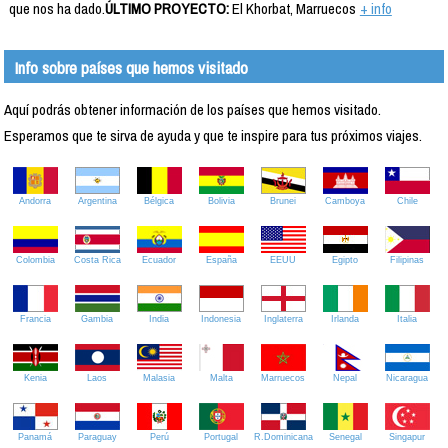
que nos ha dado.
ÚLTIMO PROYECTO:
El Khorbat, Marruecos
+ info
Info sobre países que hemos visitado
Aquí podrás obtener información de los países que hemos visitado.
Esperamos que te sirva de ayuda y que te inspire para tus próximos viajes.
Andorra
Argentina
Bélgica
Bolivia
Brunei
Camboya
Chile
Colombia
Costa Rica
Ecuador
España
EEUU
Egipto
Filipinas
Francia
Gambia
India
Indonesia
Inglaterra
Irlanda
Italia
Kenia
Laos
Malasia
Malta
Marruecos
Nepal
Nicaragua
Panamá
Paraguay
Perú
Portugal
R.Dominicana
Senegal
Singapur