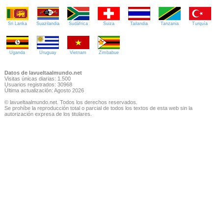
Sri Lanka
Suazilandia
Sudáfrica
Suiza
Tailandia
Tanzania
Turquía
Uganda
Uruguay
Vietnam
Zimbabue
Datos de lavueltaalmundo.net
Visitas únicas diarias: 1.500
Usuarios registrados: 30968
Última actualización: Agosto 2026
© lavueltaalmundo.net. Todos los derechos reservados.
Se prohíbe la reproducción total o parcial de todos los textos de esta web sin la
autorización expresa de los titulares.