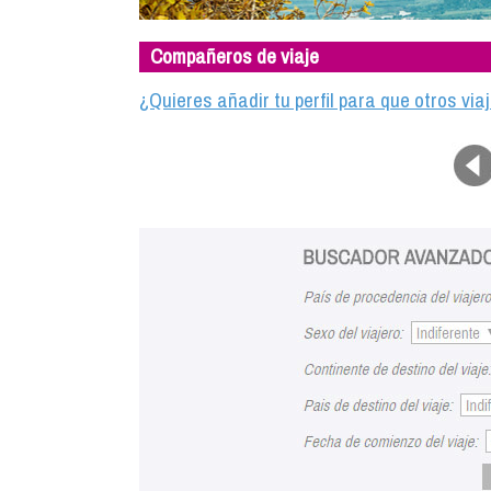
Compañeros de viaje
¿Quieres añadir tu perfil para que otros vi