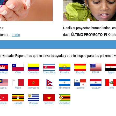
es.
Realizar proyectos humanitarios, es
iendo...
+ info
dado.
ÚLTIMO PROYECTO:
El Khorb
visitado. Esperamos que te sirva de ayuda y que te inspire para tus próximos v
amboya
Chile
Colombia
Costa Rica
Ecuador
España
EEUU
Egipto
alasia
Malta
Marruecos
Nepal
Nicaragua
Panamá
Paraguay
Perú
urquía
Uganda
Uruguay
Vietnam
Zimbabue