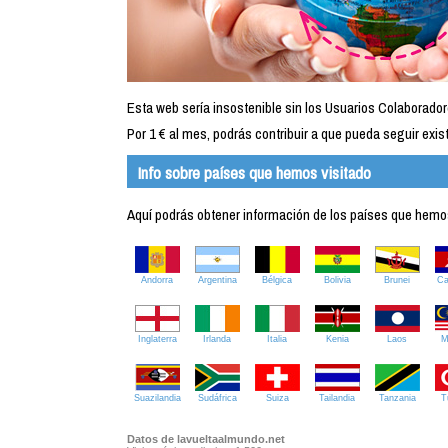
Esta web sería insostenible sin los Usuarios Colaborador
Por 1 € al mes, podrás contribuir a que pueda seguir exist
Info sobre países que hemos visitado
Aquí podrás obtener información de los países que hemos 
Andorra
Argentina
Bélgica
Bolivia
Brunei
C
Inglaterra
Irlanda
Italia
Kenia
Laos
M
Suazilandia
Sudáfrica
Suiza
Tailandia
Tanzania
T
Datos de lavueltaalmundo.net