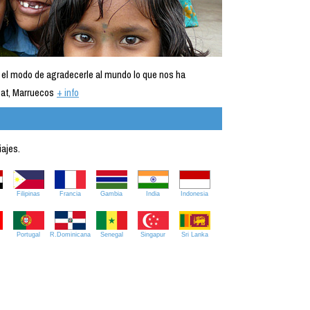
 el modo de agradecerle al mundo lo que nos ha
at, Marruecos
+ info
iajes.
Filipinas
Francia
Gambia
India
Indonesia
Portugal
R.Dominicana
Senegal
Singapur
Sri Lanka