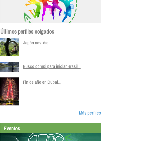
Últimos perfiles colgados
Japón nov-dic...
Busco compi para iniciar Brasil...
Fin de año en Dubai...
Más perfiles
Eventos