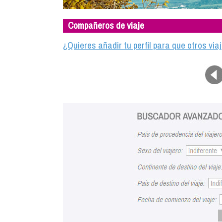
Compañeros de viaje
¿Quieres añadir tu perfil para que otros vi