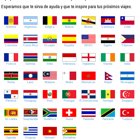
Esperamos que te sirva de ayuda y que te inspire para tus próximos viajes.
Andorra
Argentina
Bélgica
Bolivia
Brunei
Camboya
Chile
Colombia
Costa Rica
Ecuador
España
EEUU
Egipto
Filipinas
Francia
Gambia
India
Indonesia
Inglaterra
Irlanda
Italia
Kenia
Laos
Malasia
Malta
Marruecos
Nepal
Nicaragua
Panamá
Paraguay
Perú
Portugal
R.Dominicana
Senegal
Singapur
Sri Lanka
Suazilandia
Sudáfrica
Suiza
Tailandia
Tanzania
Turquía
Uganda
Uruguay
Vietnam
Zimbabue