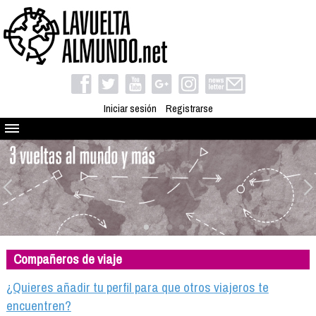
Iniciar sesión
Registrarse
Quienes somos
El proyecto
Blog
Viaja con nosotros
Camino solidario
Compañeros de viaje
Libros
Club de viajes
¿Quieres añadir tu perfil para que otros viajeros te
Compañeros de viaje
encuentren?