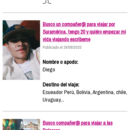
_/.\_
Busco un compañer@ para viajar por
Suramérica, tengo 20 y quiéro empezar mi
vida viajando escribeme
Publicado el 26/08/2020
Nombre o apodo:
Diego
Destino del viaje:
Ecueador Perú, Bolivia, Argentina, chile,
Uruguay...
Busco compañer@ para viajar a las