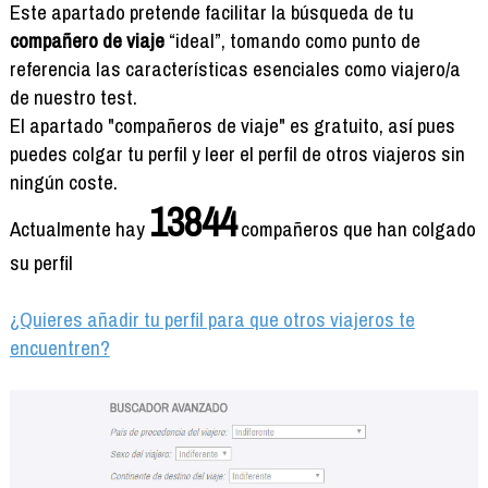
Formación
Este apartado pretende facilitar la búsqueda de tu
Info viajeros
compañero de viaje
“ideal”, tomando como punto de
referencia las características esenciales como viajero/a
Contactar
de nuestro test.
El apartado "compañeros de viaje" es gratuito, así pues
puedes colgar tu perfil y leer el perfil de otros viajeros sin
ningún coste.
13844
Actualmente hay
compañeros que han colgado
su perfil
¿Quieres añadir tu perfil para que otros viajeros te
encuentren?