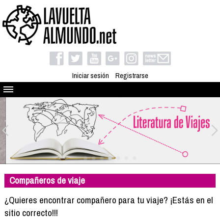
Iniciar sesión
Registrarse
Quienes somos
El proyecto
Blog
Viaja con nosotros
Camino solidario
Compañeros de viaje
Libros
Club de viajes
¿Quieres encontrar compañero para tu viaje? ¡Estás en el
Compañeros de viaje
sitio correcto!!!