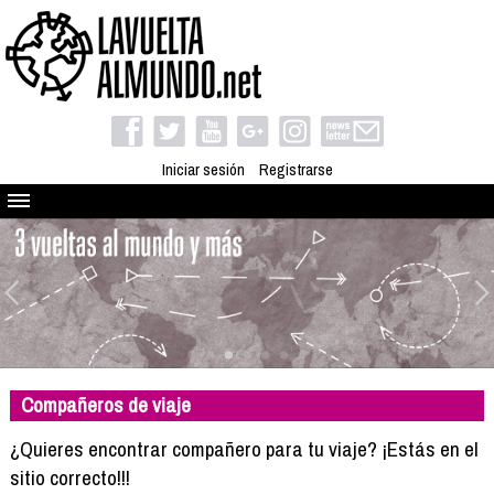
Iniciar sesión
Registrarse
Quienes somos
El proyecto
Blog
Viaja con nosotros
Camino solidario
Compañeros de viaje
Libros
Club de viajes
¿Quieres encontrar compañero para tu viaje? ¡Estás en el
Compañeros de viaje
sitio correcto!!!