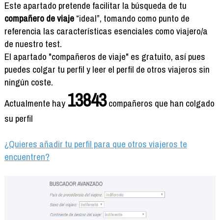
Formación
Este apartado pretende facilitar la búsqueda de tu
Info viajeros
compañero de viaje
“ideal”, tomando como punto de
referencia las características esenciales como viajero/a
Contactar
de nuestro test.
El apartado "compañeros de viaje" es gratuito, así pues
puedes colgar tu perfil y leer el perfil de otros viajeros sin
ningún coste.
13843
Actualmente hay
compañeros que han colgado
su perfil
¿Quieres añadir tu perfil para que otros viajeros te
encuentren?