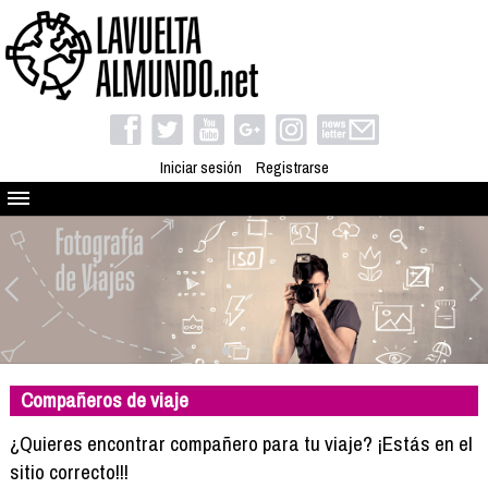
Iniciar sesión
Registrarse
Quienes somos
El proyecto
Blog
Viaja con nosotros
Camino solidario
Compañeros de viaje
Libros
Club de viajes
¿Quieres encontrar compañero para tu viaje? ¡Estás en el
Compañeros de viaje
sitio correcto!!!