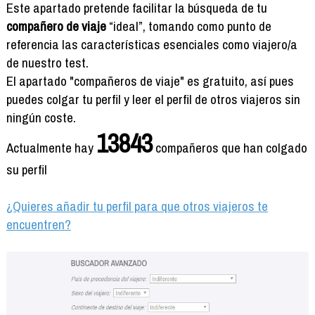
Formación
Este apartado pretende facilitar la búsqueda de tu
Info viajeros
compañero de viaje
“ideal”, tomando como punto de
referencia las características esenciales como viajero/a
Contactar
de nuestro test.
El apartado "compañeros de viaje" es gratuito, así pues
puedes colgar tu perfil y leer el perfil de otros viajeros sin
ningún coste.
13843
Actualmente hay
compañeros que han colgado
su perfil
¿Quieres añadir tu perfil para que otros viajeros te
encuentren?